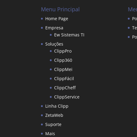
Menu Principal
Men
Home Page
Po
Empresa
Te
Ew Sistemas TI
Po
Soluções
ClippPro
Clipp360
ClippMei
ClippFácil
ClippCheff
ClippService
Linha Clipp
ZetaWeb
Suporte
Mais